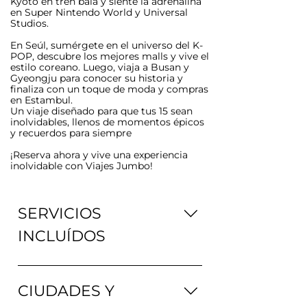
Kyoto en tren bala y siente la adrenalina
en Super Nintendo World y Universal
Studios.
En Seúl, sumérgete en el universo del K-
POP, descubre los mejores malls y vive el
estilo coreano. Luego, viaja a Busan y
Gyeongju para conocer su historia y
finaliza con un toque de moda y compras
en Estambul.
Un viaje diseñado para que tus 15 sean
inolvidables, llenos de momentos épicos
y recuerdos para siempre
¡Reserva ahora y vive una experiencia
inolvidable con Viajes Jumbo!
SERVICIOS
INCLUÍDOS
Dos (2) reuniones informativas
Primera reunión: Presentación
CIUDADES Y
comercial de los programas.