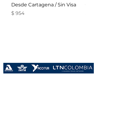
Desde Cartagena / Sin Visa
Crucero por el Carib
Precio
Precio
$ 954
$ 226
Años
Conectando sueños