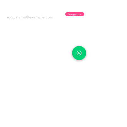
Recibe promos y novedades!
Registrar
OPCIONES
Experiencias
Cruceros
Cúcuta Travel
Explora Colombia