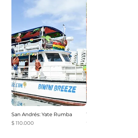
San Andrés: Yate Rumba
Valle de Cocora y art
en Salento
Precio
$ 110.000
Precio
$ 84.000