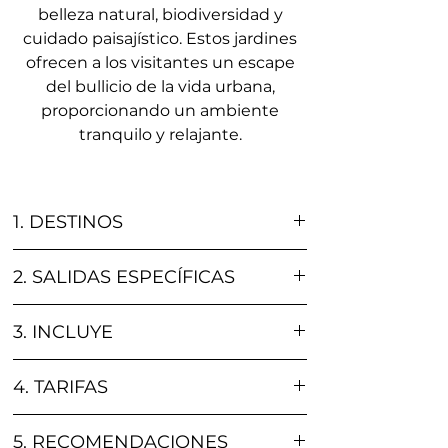
belleza natural, biodiversidad y
cuidado paisajístico. Estos jardines
ofrecen a los visitantes un escape
del bullicio de la vida urbana,
proporcionando un ambiente
tranquilo y relajante.
1. DESTINOS
Municipio el Jardín / Antioquia
2. SALIDAS ESPECÍFICAS
Días disponibles: Miércoles, Sábado
3. INCLUYE
Duración: 10 Horas
La experiencia incluye:
4. TARIFAS
Transporte: Viaja cómodo en vehículo
especial de turismo desde Medellín
Desde
5. RECOMENDACIONES
Almuerzo: Disfruta de la deliciosa