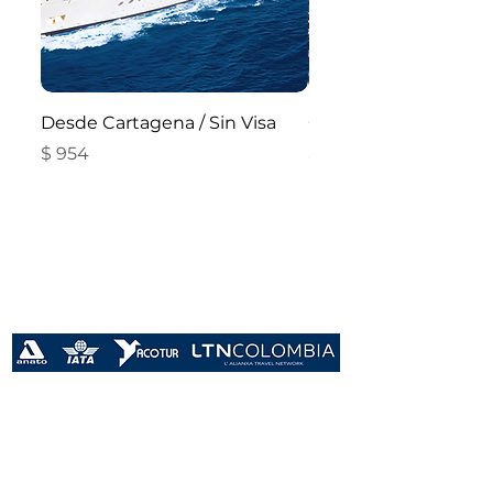
Desde Cartagena / Sin Visa
Crucero por el Carib
Precio
Precio
$ 954
$ 226