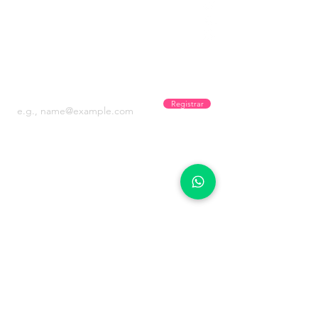
Años
Conectando sueños
Recibe promos y novedades!
Registrar
OPCIONES
Experiencias
Cruceros