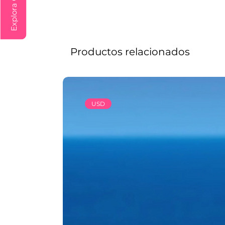
para brindarte el descanso más
una experiencia de comodidad d
Los precios indicados en este s
que están sujetos a modificacio
Productos relacionados
VISITAS Y EXCURSIONES
Las visitas otours sugeridos cu
comprados desde aquí o directam
deberían ser contratadas con un 
USD
tiene total autonomía de modifi
siempre respetando los servicio