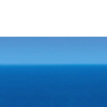
 reparador después de un día lleno de aventuras y emociones. E
e tu propia habitación. Aquí, podrás mimarte y cuidarte
itio web, son de carácter informativo y deben ser confirmados pa
nes sin previo aviso.
yo valor está descrito en el programa serán ofrecidospor nuestr
ente allá; sin embargo, si el pasajero decide realizar algunas
operador diferente, ya que los horarios establecidos en los cir
car por motivos logísticos, operacionales o climáticos el orden
s contratados.