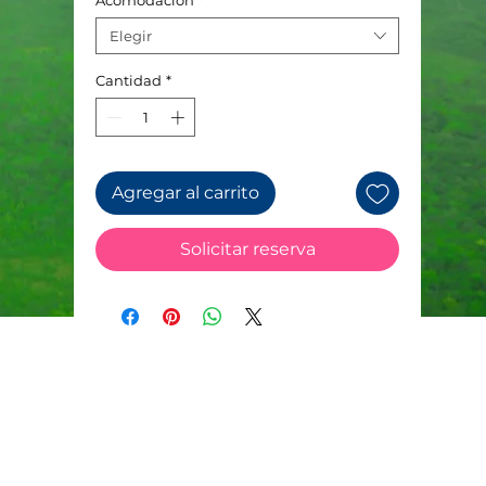
Acomodación
*
Elegir
Cantidad
*
Agregar al carrito
Solicitar reserva