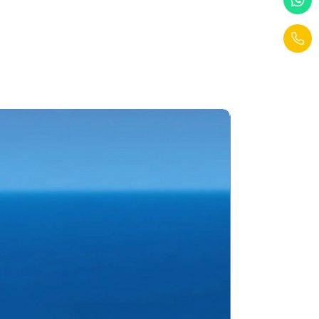
l baño privado, que te brinda
ra realizar su reservación ya
o operador en destino,
 de estas actividades no
cuitos pueden variar. El guía
USD
 de las visitas programadas,