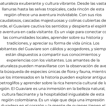
aturaleza exuberante y cultura vibrante. Desde las vast
llanuras hasta las selvas tropicales, cada rincón de esta
región ofrece una aventura inolvidable. Con sus ríos
caudalosos, cascadas majestuosas y colinas cubiertas d
erde, el Guaviare cautiva los sentidos y despierta el espíri
e aventura en cada visitante. Es un viaje para conectar c
las comunidades locales, aprender sobre su historia y
tradiciones, y apreciar su forma de vida única. Los
abitantes del Guaviare son cálidos y acogedores, y siemp
están dispuestos a compartir sus conocimientos y
experiencias con los visitantes. Los amantes de la
aturaleza pueden maravillarse con la observación de av
 la búsqueda de especies únicas de flora y fauna, mientr
ue los interesados en la historia pueden explorar antigu
petroglifos y aprender sobre la rica herencia cultural de l
egión.
El Guaviare es una inmersión en la belleza natural, 
cultura fascinante y la hospitalidad inigualable de esta
región colombiana. Es un viaje que deja una impresión
duradera en el corazón y la mente de quienes tienen el