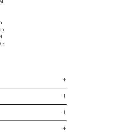
al
o
la
l
de