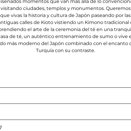
iseñados momentos que van más allá de lo convencion
visitando ciudades, templos y monumentos. Queremos
que vivas la historia y cultura de Japón paseando por las
antiguas calles de Kioto vistiendo un Kimono tradicional 
prendiendo el arte de la ceremonia del té en una tranqui
casa de té, un auténtico entrenamiento de sumo o vive e
ado más moderno del Japón combinado con el encanto 
Turquía con su contraste.
LLEGADA
Domingo 2 Junio
Lunes 29 Julio
Estambul
7