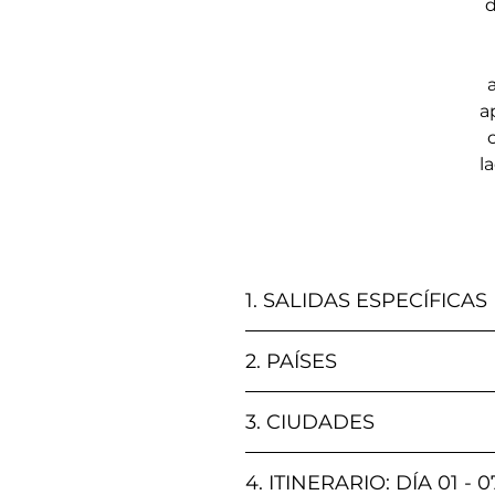
d
a
l
1. SALIDAS ESPECÍFICAS
SALIDA
2. PAÍSES
Turquía, Japón
Martes 21 Mayo
3. CIUDADES
Miércoles 17 Julio
Estambul, Tokio, Kioto, Tokio, 
4. ITINERARIO: DÍA 01 - 0