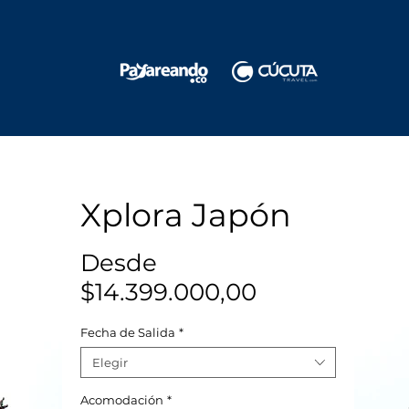
Xplora Japón
Desde
Precio
$14.399.000,00
de
Fecha de Salida
*
oferta
Elegir
Acomodación
*