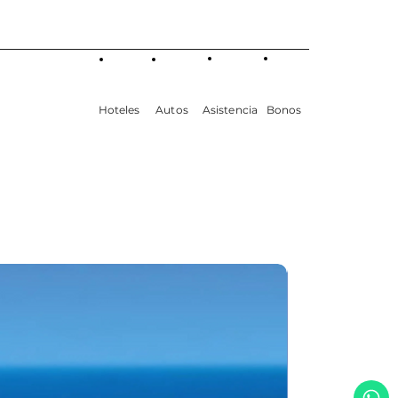
 1.10 m, de lo contrario, por su
tas. Rema con tus manos sobre
Hoteles
Autos
Asistencia
Bonos
USD