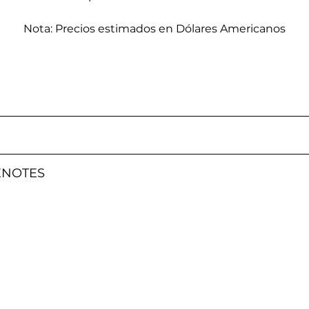
Nota: Precios estimados en Dólares Americanos
el
XENOTES
e,Jue,Vie,Sab,Dom : 8 Horas
se requiere una altura mínima de 1.10 m y un peso mínimo de 40 
nores de 12 años, deberán presentar identificación para comp
e fecha el mismo día de tu visita.
otección y asegurarnos de que los arneses sean cómodos, y aju
ere un peso mínimo de 40 kg (88 libras) y se permite un peso má
los arneses alrededor de la cintura es de 120 cm, y de 65 cm a