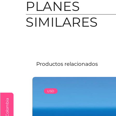
PLANES
En el caso de los niños, el arné
seguridad, no podrán realizar la
SIMILARES
**NOTA**:
Recorrido de 5.5 km por la selv
Balsas a través de 530 metros d
Productos relacionados
USD
Explora Colombia