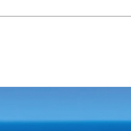
s deberá ajustarse correctamente y tener una estatura mínima de
 actividad.
a en Vehículos Anfibios. Nada por 350 m de un río de estalacti
e cavernas subterráneas.