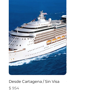
Desde Cartagena / Sin Visa
Crucero por el Carib
Precio
Precio
$ 954
$ 226