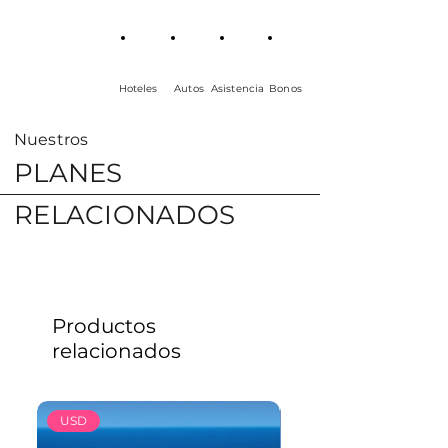
Hoteles
Autos
Asistencia
Bonos
Nuestros
PLANES
RELACIONADOS
Productos
relacionados
USD
USD